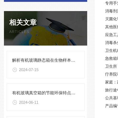
专用手
消毒剂
灭菌化
相关文章
其他医
ARTICLES
应急工
消毒杀
卫生机
急救箱
解析有机玻璃静态箱在生物样本保存中的优势
卫生所
2024-07-15
疗养院
家庭：
旅行途
有机玻璃真空箱的节能环保特点及优势
公共基
2024-06-11
产品编