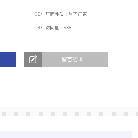
以下几种主要组成：
02/
合各种滤盒、滤棉，有效过滤颗粒
厂商性质：生产厂家
04/
访问量：938
留言咨询