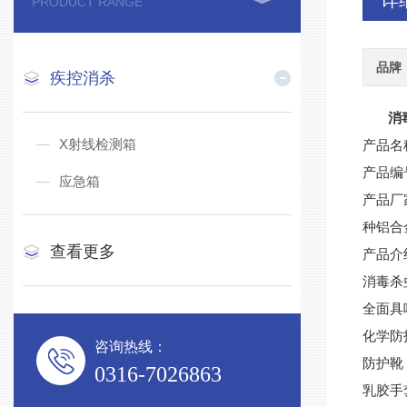
详
PRODUCT RANGE
品牌
疾控消杀
消
X射线检测箱
产品名
产品编
应急箱
产品厂
种铝合
查看更多
产品介
消毒杀
全面具
化学防
咨询热线：
防护靴
0316-7026863
乳胶手