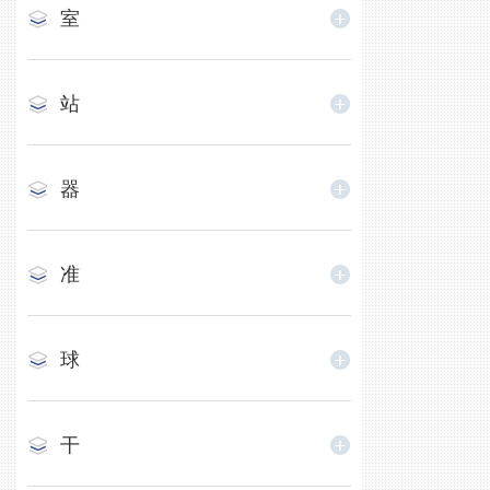
室
站
器
准
球
干