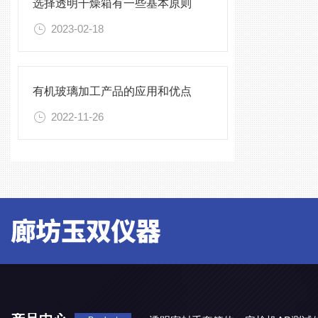
选择透明干燥箱有一些基本原则
2023-02-18
有机玻璃加工产品的应用和优点
2022-11-26