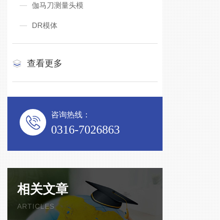
伽马刀测量头模
DR模体
查看更多
咨询热线：
0316-7026863
相关文章
ARTICLES