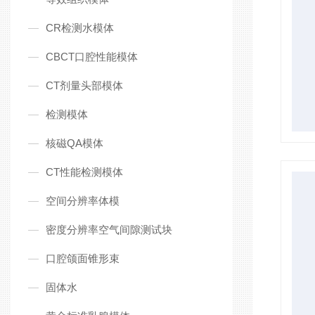
CR检测水模体
CBCT口腔性能模体
CT剂量头部模体
检测模体
核磁QA模体
CT性能检测模体
空间分辨率体模
密度分辨率空气间隙测试块
口腔颌面锥形束
固体水