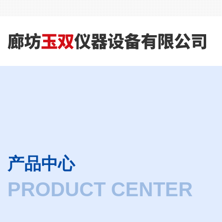
产品中心
PRODUCT CENTER