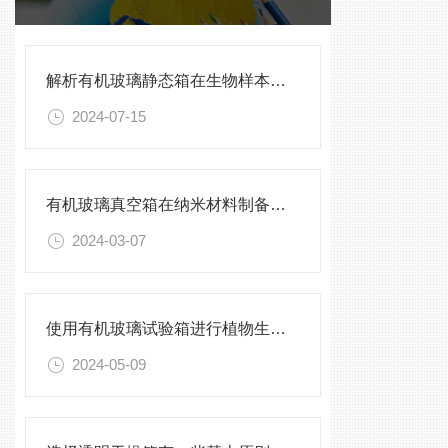
解析有机玻璃静态箱在生物样本保存中的优势
2024-07-15
有机玻璃真空箱在纳米材料制备中的应用
2024-03-07
使用有机玻璃试验箱进行植物生长实验的方法与技巧
2024-05-09