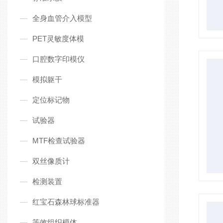
全身血管介入模型
PET灵敏度体模
口腔数字印模仪
模拟躯干
定位标记物
试验器
MTF检查试验器
双丝像质计
检测装置
红宝石森林球标准器
等效组织模体