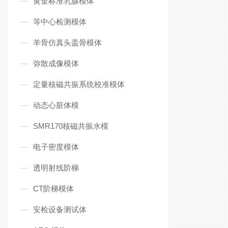
黄金标准乳腺模体
等中心检测模体
羊骨仿真头盖骨模体
弥散成像模体
定量核磁共振系统校准模体
动态心脏体模
SMR170核磁共振水模
电子密度模体
透明射线阶梯
CT阶梯模体
安检设备测试体