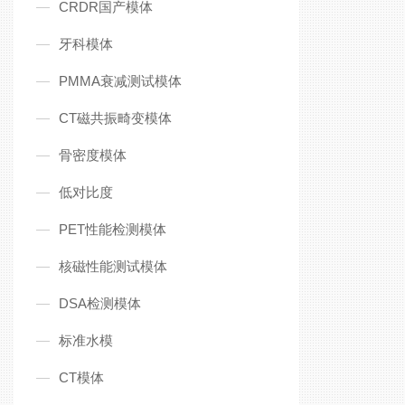
CRDR国产模体
牙科模体
PMMA衰减测试模体
CT磁共振畸变模体
骨密度模体
低对比度
PET性能检测模体
核磁性能测试模体
DSA检测模体
标准水模
CT模体