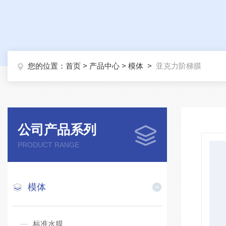
您的位置：
首页
>
产品中心
>
模体
>
亚克力阶梯膜
公司产品系列
PRODUCT RANGE
模体
标准水膜