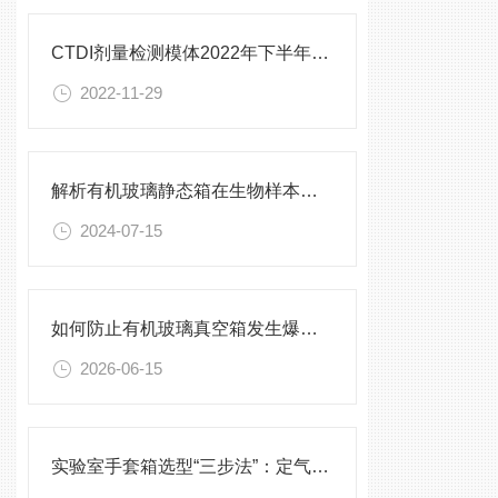
CTDI剂量检测模体2022年下半年新款产品
2022-11-29
解析有机玻璃静态箱在生物样本保存中的优势
2024-07-15
如何防止有机玻璃真空箱发生爆裂？
2026-06-15
实验室手套箱选型“三步法”：定气氛、定压差、定配件