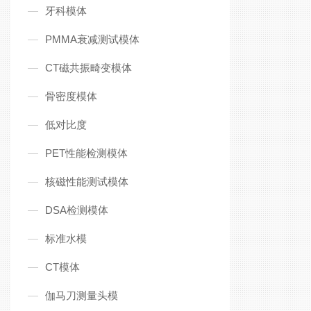
牙科模体
PMMA衰减测试模体
CT磁共振畸变模体
骨密度模体
低对比度
PET性能检测模体
核磁性能测试模体
DSA检测模体
标准水模
CT模体
伽马刀测量头模