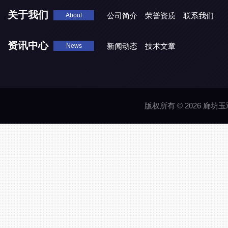
关于我们
公司简介
荣誉资质
联系我们
About
资讯中心
新闻动态
技术文章
News
版权所有 © 2026 廊