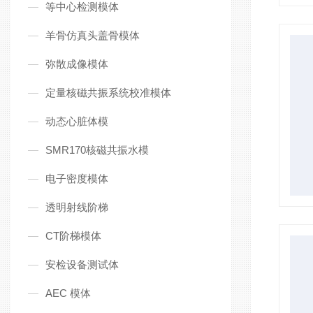
等中心检测模体
羊骨仿真头盖骨模体
弥散成像模体
定量核磁共振系统校准模体
动态心脏体模
SMR170核磁共振水模
电子密度模体
透明射线阶梯
CT阶梯模体
安检设备测试体
AEC 模体