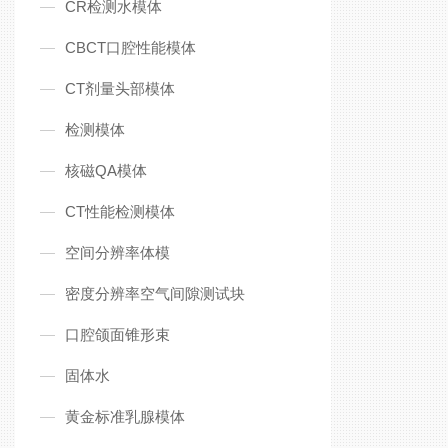
CR检测水模体
CBCT口腔性能模体
CT剂量头部模体
检测模体
核磁QA模体
CT性能检测模体
空间分辨率体模
密度分辨率空气间隙测试块
口腔颌面锥形束
固体水
黄金标准乳腺模体