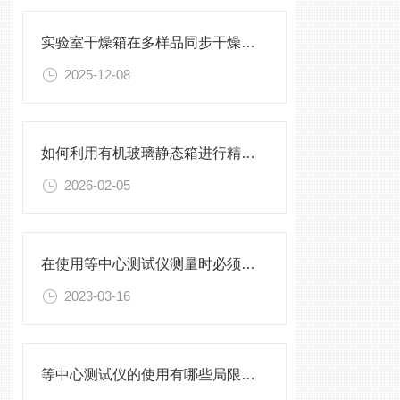
实验室干燥箱在多样品同步干燥中的应用
2025-12-08
如何利用有机玻璃静态箱进行精确的环境模拟观测？
2026-02-05
在使用等中心测试仪测量时必须按照标准进行
2023-03-16
等中心测试仪的使用有哪些局限性？