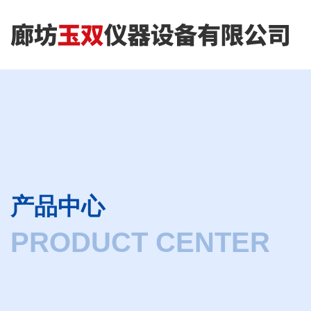
产品中心
PRODUCT CENTER