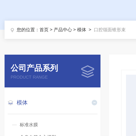
您的位置：
首页
>
产品中心
>
模体
>
口腔颌面锥形束
公司产品系列
PRODUCT RANGE
模体
标准水膜