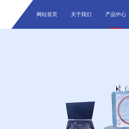
网站首页
关于我们
产品中心