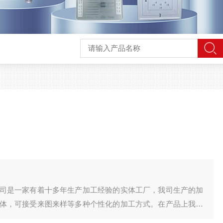
司是一家有着十多年生产加工经验的实体工厂，我司生产的加
体，可接受来图来样等多种个性化的加工方式。在产品上我司
用进口亚克力材质定制加工而成，该板材具有不易氧化变黄，