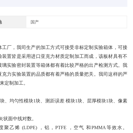
地
国产
体工厂，我司生产的加工方式可接受非标定制实验箱体，可接
验装置皆是采用进口亚克力材质定制加工而成，该板材具有不
玻璃实验密封装置等箱体都有着比较严格的出产检测方式。我
亚克力实验装置的品质都有着严格的质量把关。我司这样的严
来定制加工。
块、均匀性模块1块、测距误差 模块1块、层厚模块1块、像素
、冠状面和矢状面中线对数。
聚乙烯 (LDPE) ，铝，PTFE ，空气 和PMMA等效水。