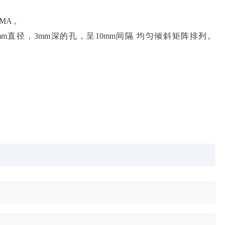
PMMA 。
m直径，3mm深的孔，呈10mm间隔 均匀倾斜矩阵排列。