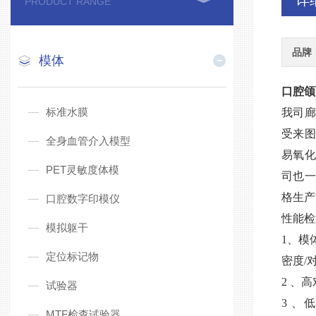
详
PRODUCT RANGE
品牌
模体
口腔颌
标准水膜
我司廊
受来图
全身血管介入模型
易氧化
PET灵敏度体模
司也一
格生产
口腔数字印模仪
性能检
模拟躯干
1、模
定位标记物
密度/
2 
试验器
3 、
MTF检查试验器