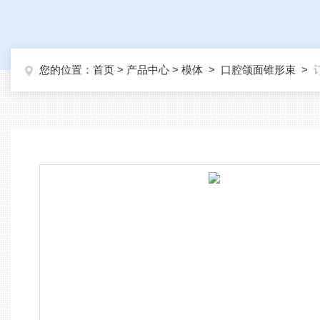
您的位置：
首页
>
产品中心
>
模体
>
口腔颌面锥形束
>