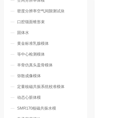
空间分辨率体模
密度分辨率空气间隙测试块
口腔颌面锥形束
固体水
黄金标准乳腺模体
等中心检测模体
羊骨仿真头盖骨模体
弥散成像模体
定量核磁共振系统校准模体
动态心脏体模
SMR170核磁共振水模