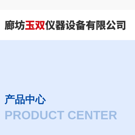
产品中心
PRODUCT CENTER