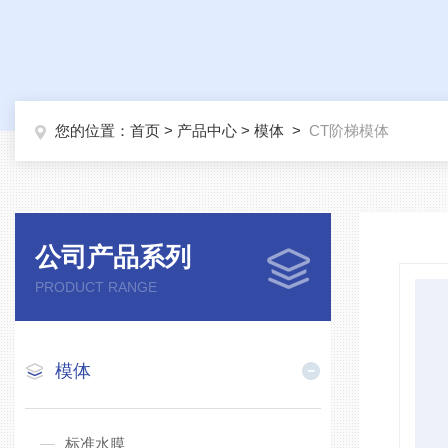
您的位置：
首页
>
产品中心
>
模体
>
CT阶梯模体
公司产品系列
PRODUCT RANGE
模体
标准水膜