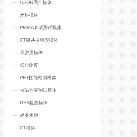
CRDR国产模体
牙科模体
PMMA衰减测试模体
CT磁共振畸变模体
骨密度模体
低对比度
PET性能检测模体
核磁性能测试模体
DSA检测模体
标准水模
CT模体