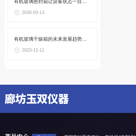
有机玻璃密封箱让设备状态一目了然，告别频繁开箱
2026-03-13
有机玻璃干燥箱的未来发展趋势与挑战
2023-12-11