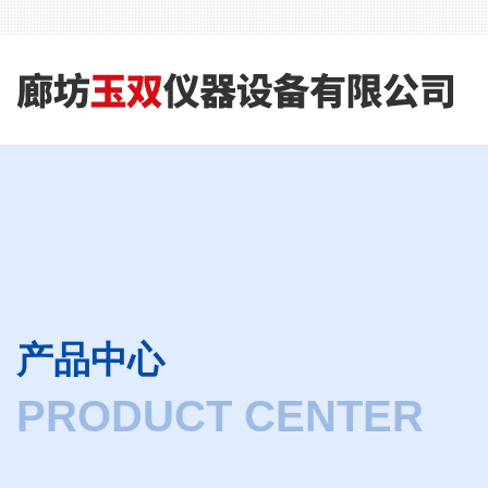
产品中心
PRODUCT CENTER