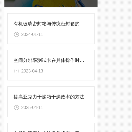
有机玻璃密封箱与传统密封箱的比较分析
2024-01-11
空间分辨率测试卡在具体操作时，应该注意些什么？
2023-04-13
提高亚克力干燥箱干燥效率的方法
2025-04-11