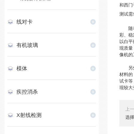
和西门
测试需
线对卡
随着使
彩、稳
以白平
有机玻璃
现质量
像机的
另外要
模体
材料的
试卡等
现较大
疾控消杀
上
X射线检测
选