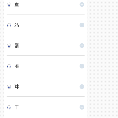
室
站
器
准
球
干