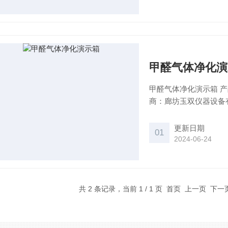
甲醛气体净化演
甲醛气体净化演示箱 产品
商：廊坊玉双仪器设备
树脂 透明塑料 进口原材料，高纯度保证箱体的透光率和抗老化性能。本公司郑重承
若，我司加工生产的有
更新日期
01
采用高纯度的透明有机
2024-06-24
共 2 条记录，当前 1 / 1 页 首页 上一页 下