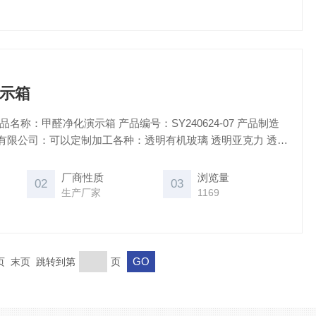
示箱
名称：甲醛净化演示箱 产品编号：SY240624-07 产品制造
有限公司：可以定制加工各种：透明有机玻璃 透明亚克力 透明
机玻璃实验密封箱，如果没有客户自己的特殊要求，我司一律
厂商性质
浏览量
02
03
玻璃、透明亚克力等材料，不会使用再生材料。
生产厂家
1169
一页 末页 跳转到第
页