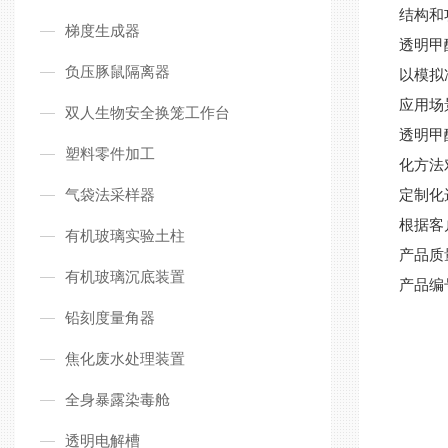
结构和
梯度生成器
透明甲
负压豚鼠隔离器
以模拟
应用场
双人生物安全换笼工作台
透明甲
塑料零件加工
化方法
气袋法采样器
定制化
根据客
有机玻璃实验土柱
产品质
有机玻璃沉底装置
产品编
铅刻度量角器
焦化废水处理装置
全身暴露染毒舱
透明电解槽