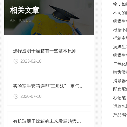
物，如
相关文章
不同的
ARTICLES
病媒生
根据不
样箱主
病媒生
选择透明干燥箱有一些基本原则
病媒生
2023-02-18
二氧化
啮齿类
捕鼠器
实验室手套箱选型“三步法”：定气氛、定压差、定配件
配套配
2026-07-10
标记笔
运输包
产品编
有机玻璃干燥箱的未来发展趋势与挑战