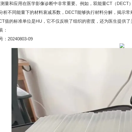
CT
DECT
的测量和应用在医学影像诊断中非常重要。
例如，
双能量
（
DECT
分析不同能量下的材料衰减系数，
能够执行材料分解，
揭示常
CT
HU
值的标准单位是
，
它不仅反映了组织的密度，
还为医生提供了
装：
20240803-09
号：