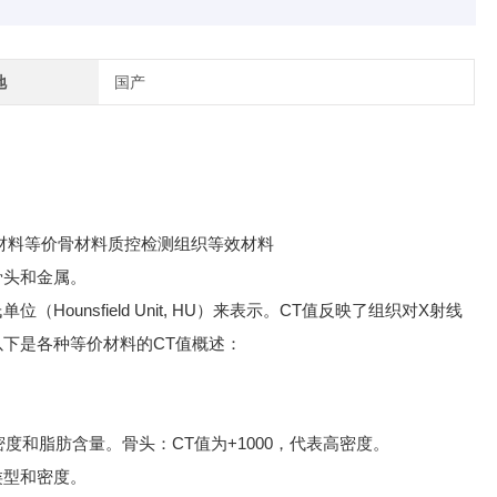
地
国产
材料等价骨材料质控检测组织等效材料
骨头和金属。
Hounsfield Unit, HU
CT
X
氏单位（
）
来表示。
值反映了组织对
射线
CT
以下是各种等价材料的
值概述：
CT
+1000
密度和脂肪含量。
骨头：
值为
，
代表高密度。
类型和密度。