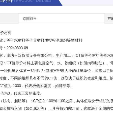
细内容
/ PRODUCT DETAILS
京南双玉
产
等价材料
称：等价水材料等价骨材料质控检测组织等效材料
20240803-09
号：
CT
家：廊坊玉双仪器设备有限公司，生产加工：
值等价材料等价水
CT
绍：
值等价材料主要包括空气、
水、
软组织（
如肌肉和脂肪）
、
是一种衡量人体某一局部组织或器官密度大小的计量单位，
通常以亨
CT
程度，
不同的组织具有不同的
值，
这取决于组织的密度和组成。
CT
-1000
值为
，
代表极低的密度，
如肺部等。
T
0
值为
，
代表正常的密度。
CT
-100
+100
（
肌肉、
脂肪等）
：
值在
到
之间，
具体值取决于组织的
CT
如金属植入物（
如金属牙等）
，
具有特定的
值，
这取决于金属的