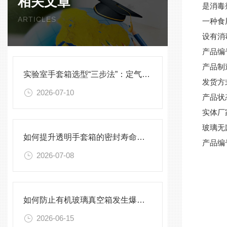
相关文章
是消毒
ARTICLES
一种食
设有消
产品编
产品制
实验室手套箱选型“三步法”：定气氛、定压差、定配件
发货方
2026-07-10
产品状
实体厂
玻璃无
如何提升透明手套箱的密封寿命？密封圈选型与保养须知
产品编
2026-07-08
如何防止有机玻璃真空箱发生爆裂？
2026-06-15