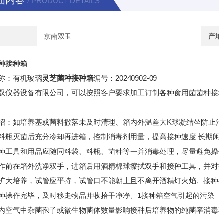
细内容
/ PRODUCT DETAILS
京南双玉
产
种接种箱
20240902-09
称：有机玻璃
灵芝菌种接种箱
编号：
双仪器设备有限公司，可以按照客户要求加工订制各种食用菌菌种接
K
绍：如培养基或菌料撒落未及时清理、箱内外温差大
球凝结坐防止
;
料瓶灭菌后充分冷却再进箱，控制消毒剂用量，提高接种速度
长期
种工具和用品应随同料袋、料瓶、菌种等一并消毒处理，尽量避免操
作前在箱外洗净双手，进箱后用酒精棉球擦拭双手和接种工具，并对
扩大培养，试管应平持，试管口不能朝上且不离开酒精灯火焰。接种
1
种操作完毕，及时移走物品并收拾干净净。
接种箱空气引起的污染
内空气中杂菌孢子或微生物菌体数量影响接种后培养物的纯菌率消毒