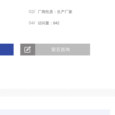
养基等落入箱内，料袋或料瓶灭菌后充分冷却再进箱，控制消
02/
期闲
厂商性质：生产厂家
04/
访问量：842
留言咨询