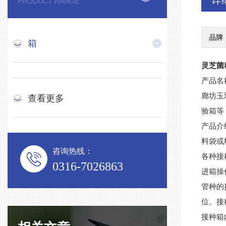
详
PRODUCT RANGE
品牌
箱
灵芝菌
产品名
廊坊玉
查看更多
验箱等
产品介
料袋或
咨询热线：
各种接
0316-7026863
进箱操
管种的
位。接
接种箱