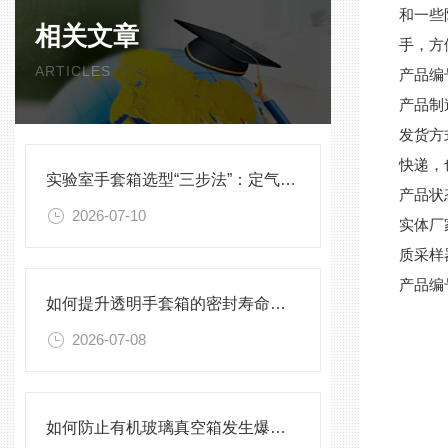
和一些
相关文章
手，方
ARTICLES
产品编
产品制
发货方
快递，
实验室手套箱选型“三步法”：定气氛、定压差、定配件
产品状
2026-07-10
实体厂
质采样
产品编
如何提升透明手套箱的密封寿命？密封圈选型与保养须知
2026-07-08
如何防止有机玻璃真空箱发生爆裂？