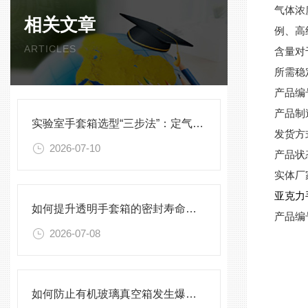
气体浓
相关文章
例、高
ARTICLES
含量对
所需稳
产品编
产品制
实验室手套箱选型“三步法”：定气氛、定压差、定配件
发货方
2026-07-10
产品状
实体厂
亚克力
如何提升透明手套箱的密封寿命？密封圈选型与保养须知
产品编
2026-07-08
如何防止有机玻璃真空箱发生爆裂？