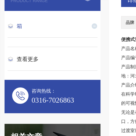
详
PRODUCT RANGE
品牌
箱
便携式
产品名
产品编
查看更多
产品制
地：河
产品介
咨询热线：
在科学
0316-7026863
的可视
无论是
口，方
过渡室