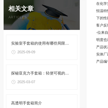
在化学
相关文章
恒温特
ARTICLES
下的性
客户反
-
位来
明度也
实验室手套箱的使用有哪些局限性？
产品状
2025-09-09
实体厂
产品编
探秘亚克力手套箱：轻便可视的实验好帮手
2025-03-07
高透明手套箱简介