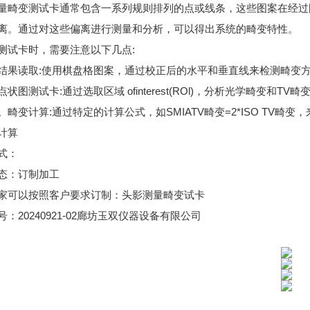
量畸变测试卡通常包含一系列规则排列的点或线条，这些图案在经过
离。通过对这些偏离进行测量和分析，可以得出系统的畸变特性。
:
测试卡时，需要注意以下几点
:
结果读取
使用棋盘格图案，通过校正后的水平和垂直线来检测畸变
:
ofinterest(ROl)
TV
点状图测试卡
通过选取区域
，分析光学畸变和
畸
:
SMIATV
=2*ISO TV
。畸变计算
通过特定的计算公式，如
畸变
畸变，
计算
式：
态：订制加工
家可以按照客户要求订制：头影测量畸变试卡
20240921-02
号：
廊坊玉双仪器设备有限公司