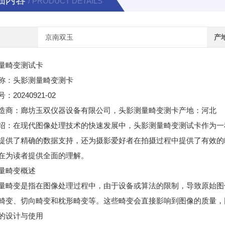
细内容
/ PRODUCT DETAILS
京南双玉
产
量畸变测试卡
称：头影测量畸变测卡
20240921-02
号：
造商：廊坊玉双仪器设备有限公司，头影测量畸变测卡产地：河北
绍：在现代图像处理技术的快速发展中，头影测量畸变测试卡作为一
提供了精确的数据支持，还为摄影爱好者在拍摄过程中提供了有效的
在为读者提供全面的理解。
量畸变概述
量畸变是指在图像处理过程中，由于设备或算法的限制，导致原始图
畸变、切向畸变和枕形畸变等。这些畸变会直接影响到图像的质量，
的设计与使用