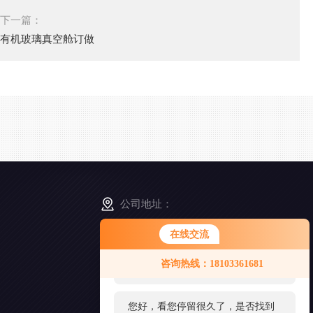
下一篇：
有机玻璃真空舱订做
公司地址：
河北省廊坊市固安县
在线交流
您好！欢迎前来咨询，很高兴为您
咨询热线：18103361681
服务，请问您要咨询什么问题呢？
扫
一
扫
您好，看您停留很久了，是否找到
添