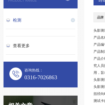
详
PRODUCT RANGE
品牌
检测
头影测
产品名
产品编
查看更多
产品制
产品介
究人员
咨询热线：
用，旨
0316-7026863
头影测
头影测
括径向
测试卡