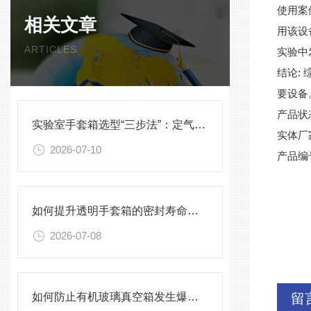
使用案
相关文章
用该设
ARTICLES
实验中
:
结论
要设备
产品状
实验室手套箱选型“三步法”：定气氛、定压差、定配件
实体厂
2026-07-10
产品编
如何提升透明手套箱的密封寿命？密封圈选型与保养须知
2026-07-08
如何防止有机玻璃真空箱发生爆裂？
留