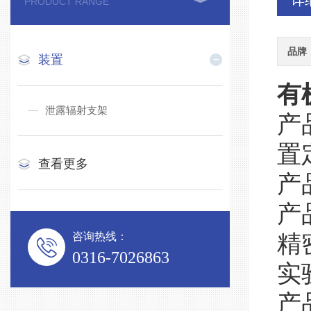
详
PRODUCT RANGE
品牌
装置
有
泄露辐射支架
产
置
查看更多
产
产
咨询热线：
精
0316-7026863
实
产