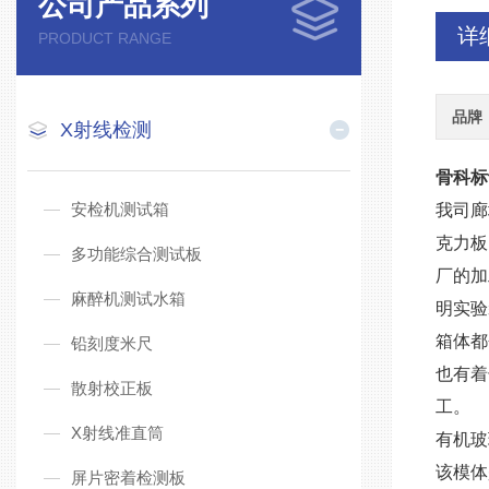
公司产品系列
详
PRODUCT RANGE
品牌
X射线检测
骨科标
安检机测试箱
我司廊
克力板
多功能综合测试板
厂的加
麻醉机测试水箱
明实验
箱体都
铅刻度米尺
也有着
散射校正板
工。
X射线准直筒
有机玻
该模体
屏片密着检测板