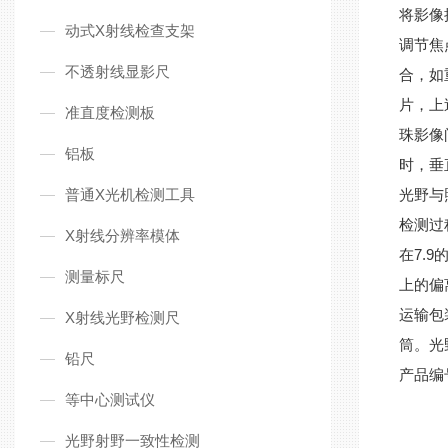
将影像
动式X射线检查支架
调节焦
不透射线显影尺
合，如
片，上
准直度检测板
珠影像
铝板
时，垂
普通X光机检测工具
光野与
检测过
X射线分辨率模体
7.9
在
测量标尺
上的偏
运输包
X射线光野检测尺
筒。光
铅尺
产品编
等中心测试仪
光野射野一致性检测