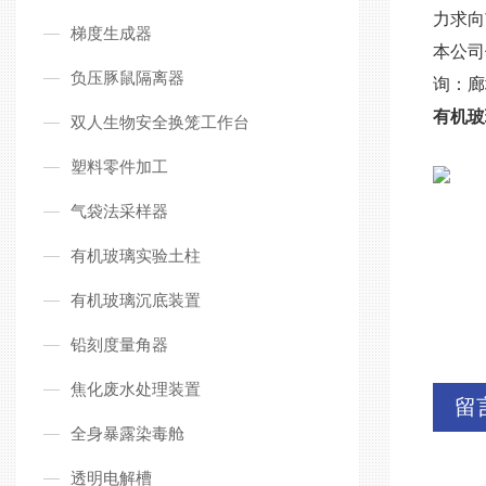
力求向
梯度生成器
本公司
负压豚鼠隔离器
询
：
廊
有机玻
双人生物安全换笼工作台
塑料零件加工
气袋法采样器
有机玻璃实验土柱
有机玻璃沉底装置
铅刻度量角器
焦化废水处理装置
留
全身暴露染毒舱
透明电解槽