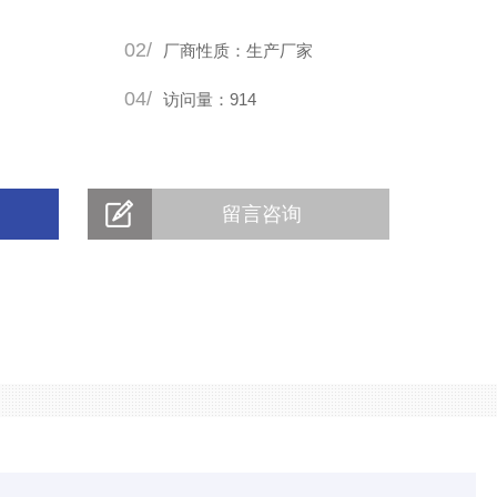
要的产品和设备。可以根据现场情况定制连接不同结构/形状和
02/
情况定制选择。
厂商性质：生产厂家
04/
访问量：914
留言咨询