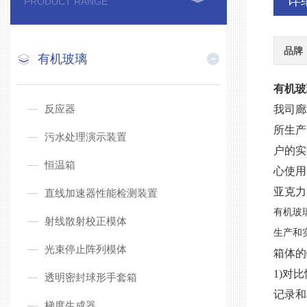
详
PRODUCT RANGE
品牌
有机玻璃
有机玻
反应器
我司廊
所生产
污水处理演示装置
户的实
恒温箱
心使用
亚克力
直线加速器性能检测装置
有机玻
射线散射校正模体
生产和
光束停止阵列模体
箱体的
1)对
透明密封球形手套箱
记录和
梯度生成器