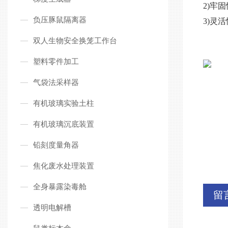
2)牢
负压豚鼠隔离器
3)灵
双人生物安全换笼工作台
塑料零件加工
气袋法采样器
有机玻璃实验土柱
有机玻璃沉底装置
铅刻度量角器
焦化废水处理装置
全身暴露染毒舱
留
透明电解槽