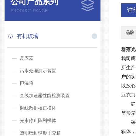
公司产品系列
详
PRODUCT RANGE
品牌
有机玻璃
群落光
反应器
我司廊
所生产
污水处理演示装置
户的实
恒温箱
以放心
亚克力
直线加速器性能检测装置
静
射线散射校正模体
筒形箱
光束停止阵列模体
采
箱体，
透明密封球形手套箱