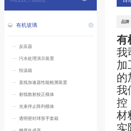
详
PRODUCT RANGE
品牌
有机玻璃
有
反应器
我
污水处理演示装置
加
恒温箱
的
直线加速器性能检测装置
我
射线散射校正模体
控
光束停止阵列模体
材
透明密封球形手套箱
实
梯度生成器