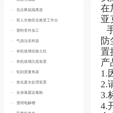
在
负压豚鼠隔离器
亚
双人生物安全换笼工作台
塑料零件加工
防
气袋法采样器
置
有机玻璃实验土柱
产
有机玻璃沉底装置
1
铅刻度量角器
2
焦化废水处理装置
3
全身暴露染毒舱
透明电解槽
4