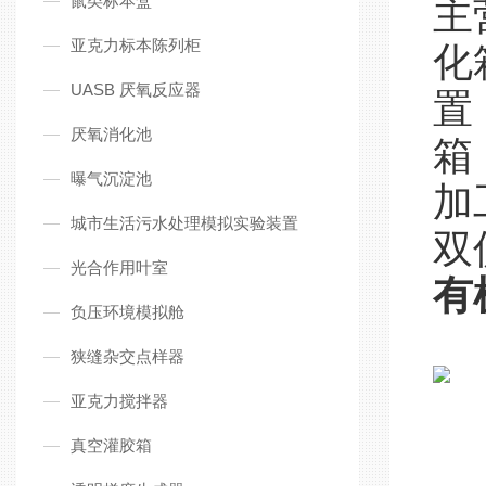
鼠类标本盒
主
亚克力标本陈列柜
化
UASB 厌氧反应器
置
厌氧消化池
箱
曝气沉淀池
加
城市生活污水处理模拟实验装置
双
光合作用叶室
有
负压环境模拟舱
狭缝杂交点样器
亚克力搅拌器
真空灌胶箱