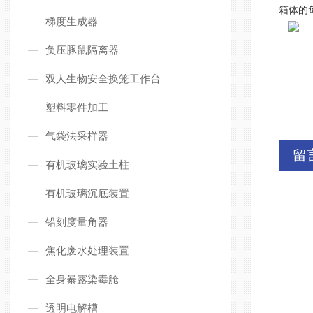
箱体的
梯度生成器
负压豚鼠隔离器
双人生物安全换笼工作台
塑料零件加工
气袋法采样器
留
有机玻璃实验土柱
有机玻璃沉底装置
铅刻度量角器
焦化废水处理装置
全身暴露染毒舱
透明电解槽