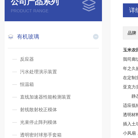
公司产品系列
详
PRODUCT RANGE
品牌
有机玻璃
玉米农
反应器
我司廊
年之久
污水处理演示装置
在定制
恒温箱
亚克力
静
直线加速器性能检测装置
适应低
射线散射校正模体
透明材
光束停止阵列模体
插入土
小风扇
透明密封球形手套箱