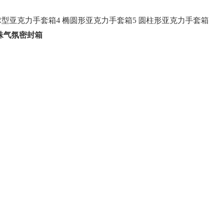
球型
亚克力手套箱
4 椭圆形
亚克力手套箱
5 圆柱形
亚克力手套箱
殊气氛密封箱