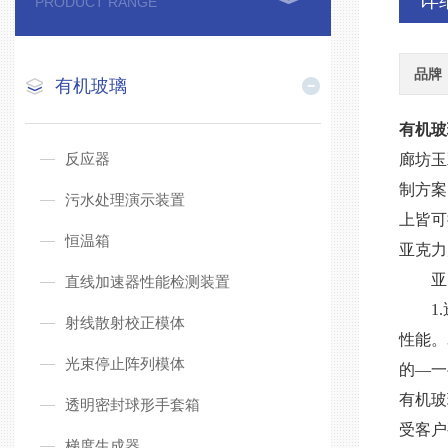
详
PRODUCT RANGE
品牌
有机玻璃
有机玻
反应器
廊坊玉
制方案
污水处理演示装置
上皆可
恒温箱
亚克力
亚
直线加速器性能检测装置
1
射线散射校正模体
性能。
光束停止阵列模体
的—一
有机玻
透明密封球形手套箱
受客户
梯度生成器