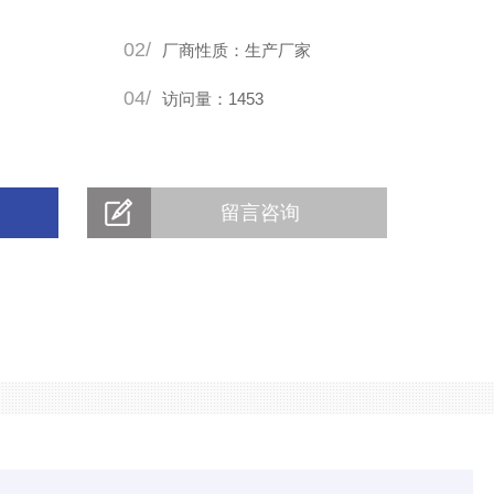
的质量把控，对每件出厂的亚克力产品都要进行严格的质量检
02/
厂商性质：生产厂家
915-06。
04/
访问量：1453
留言咨询