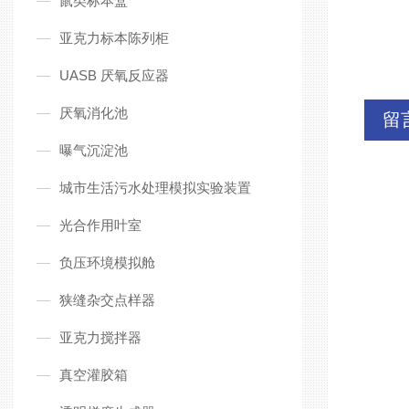
鼠类标本盒
亚克力标本陈列柜
UASB 厌氧反应器
厌氧消化池
留
曝气沉淀池
城市生活污水处理模拟实验装置
光合作用叶室
负压环境模拟舱
狭缝杂交点样器
亚克力搅拌器
真空灌胶箱