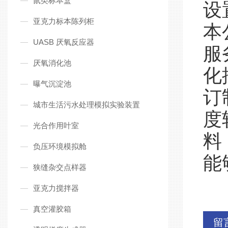
鼠类标本盒
设
亚克力标本陈列柜
本
UASB 厌氧反应器
服
厌氧消化池
化
曝气沉淀池
订
城市生活污水处理模拟实验装置
度
光合作用叶室
料
负压环境模拟舱
能
狭缝杂交点样器
亚克力搅拌器
真空灌胶箱
留