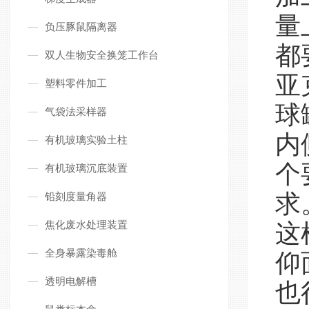
量
负压豚鼠隔离器
都
双人生物安全换笼工作台
亚
塑料零件加工
球
气袋法采样器
内
有机玻璃实验土柱
个
有机玻璃沉底装置
求
铅刻度量角器
焦化废水处理装置
这
全身暴露染毒舱
仰
透明电解槽
也