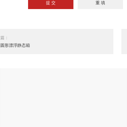
一篇：
制圆形漂浮静态箱