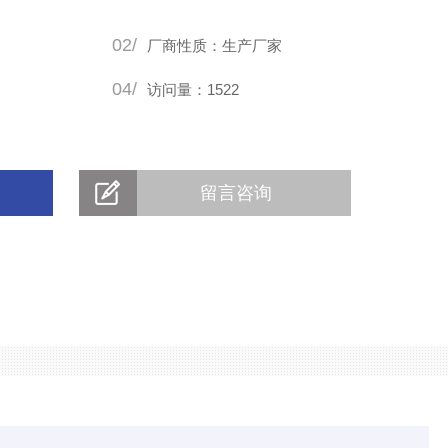
体上我们也同样有着一套比较系统的流程和比较成熟的加工工
02/
置的形状、尺寸上都可接受定制，在质量
厂商性质：生产厂家
04/
访问量：1522
留言咨询