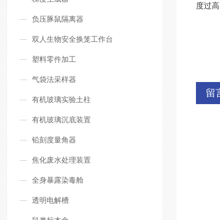
度过高
负压豚鼠隔离器
双人生物安全换笼工作台
塑料零件加工
气袋法采样器
留
有机玻璃实验土柱
有机玻璃沉底装置
铅刻度量角器
焦化废水处理装置
全身暴露染毒舱
透明电解槽