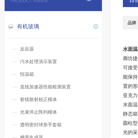
详
PRODUCT RANGE
品牌
有机玻璃
反应器
水面温
廊坊捷
污水处理演示装置
可接受
恒温箱
能保持
置的形
直线加速器性能检测装置
亚克力
射线散射校正模体
水面温
光束停止阵列模体
静态箱
圆柱型
透明密封球形手套箱
光的采
梯度生成器