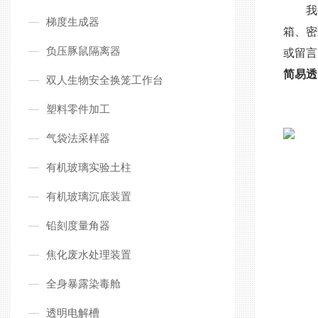
我
梯度生成器
箱、密
负压豚鼠隔离器
或留言
简易透
双人生物安全换笼工作台
塑料零件加工
气袋法采样器
有机玻璃实验土柱
有机玻璃沉底装置
铅刻度量角器
焦化废水处理装置
全身暴露染毒舱
透明电解槽