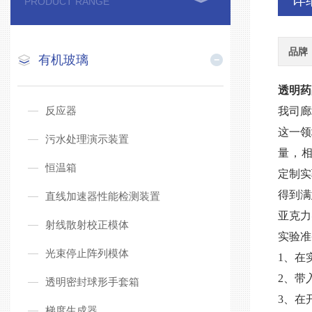
详
PRODUCT RANGE
品牌
有机玻璃
透明药
反应器
我司廊
这一领
污水处理演示装置
量，
恒温箱
定制实
得到满
直线加速器性能检测装置
亚克力
射线散射校正模体
实验准
光束停止阵列模体
1、在
2、带
透明密封球形手套箱
3、在
梯度生成器