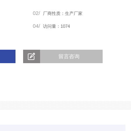
满足客户需求。我司先后与多家国内多家企业与院校建立了长
02/
方面我司可以根据用户的实际需求定制不同
厂商性质：生产厂家
04/
访问量：1074
留言咨询