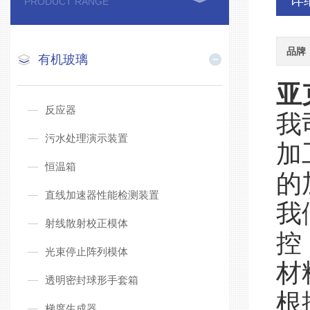
详
PRODUCT RANGE
品牌
有机玻璃
亚
反应器
我
污水处理演示装置
加
恒温箱
的
直线加速器性能检测装置
我
射线散射校正模体
控
光束停止阵列模体
材
透明密封球形手套箱
根
梯度生成器