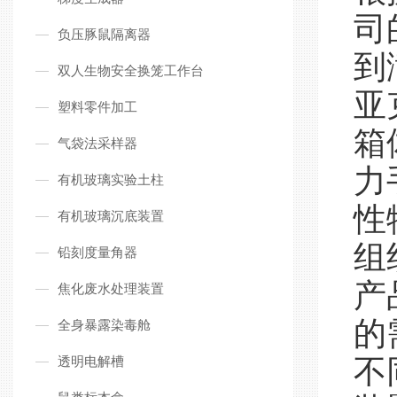
司
负压豚鼠隔离器
到
双人生物安全换笼工作台
亚
塑料零件加工
箱
气袋法采样器
力
有机玻璃实验土柱
性
有机玻璃沉底装置
组
铅刻度量角器
产
焦化废水处理装置
的
全身暴露染毒舱
透明电解槽
不