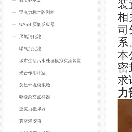
鼠类标本盒
装
亚克力标本陈列柜
相
UASB 厌氧反应器
司
厌氧消化池
系
曝气沉淀池
本
城市生活污水处理模拟实验装置
密
光合作用叶室
求
负压环境模拟舱
力
狭缝杂交点样器
亚克力搅拌器
真空灌胶箱