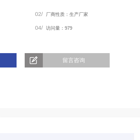
，我司技术人员也会从旁协助，给客户一些辅助性的小建议，
02/
完成后，我司也是有着一套严格的工厂
厂商性质：生产厂家
04/
访问量：979
留言咨询