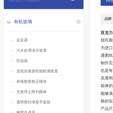
详
PRODUCT RANGE
品牌
有机玻璃
亚克力
反应器
我司廊
为进口
污水处理演示装置
通图纸
恒温箱
制作完
也是有
直线加速器性能检测装置
高透明
射线散射校正模体
箱体的
光束停止阵列模体
能够满
格的实
透明密封球形手套箱
产品尺
梯度生成器