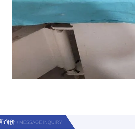
言询价
/ MESSAGE INQUIRY