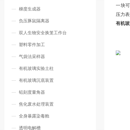
一块可
梯度生成器
压力表
负压豚鼠隔离器
有机玻
双人生物安全换笼工作台
塑料零件加工
气袋法采样器
有机玻璃实验土柱
有机玻璃沉底装置
铅刻度量角器
焦化废水处理装置
全身暴露染毒舱
透明电解槽