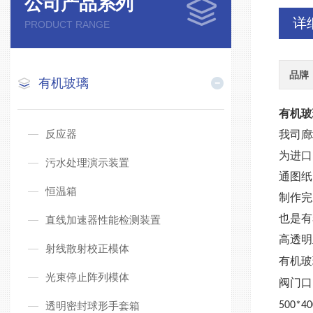
公司产品系列
详
PRODUCT RANGE
品牌
有机玻璃
有机玻
反应器
我司廊
为进口
污水处理演示装置
通图纸
恒温箱
制作完
也是有
直线加速器性能检测装置
高透明
射线散射校正模体
有机玻
光束停止阵列模体
阀门口
透明密封球形手套箱
500*40