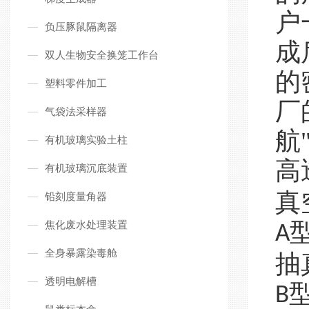
户
负压豚鼠隔离器
成
双人生物安全换笼工作台
的
塑料零件加工
厂
气袋法采样器
航
有机玻璃实验土柱
高
有机玻璃沉底装置
真
铅刻度量角器
焦化废水处理装置
A
全身暴露染毒舱
抽
透明电解槽
B