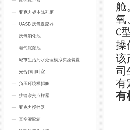
鼠类标本盒
舱
亚克力标本陈列柜
氧
UASB 厌氧反应器
C
厌氧消化池
操
曝气沉淀池
该
城市生活污水处理模拟实验装置
司
光合作用叶室
有
负压环境模拟舱
有
狭缝杂交点样器
亚克力搅拌器
真空灌胶箱