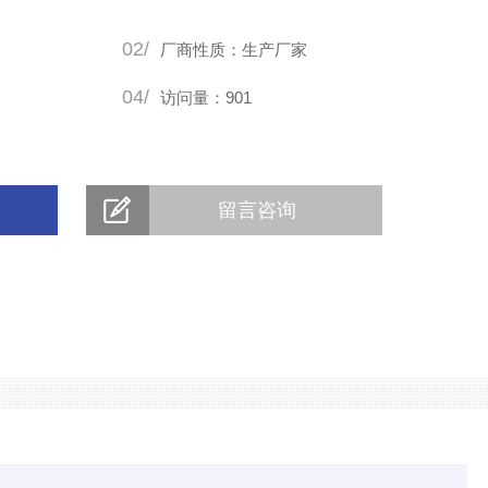
，我司技术人员也会从旁协助，给客户一些辅助性的小建议，
02/
完成后，我司也是有着一套严格的工厂
厂商性质：生产厂家
04/
访问量：901
留言咨询