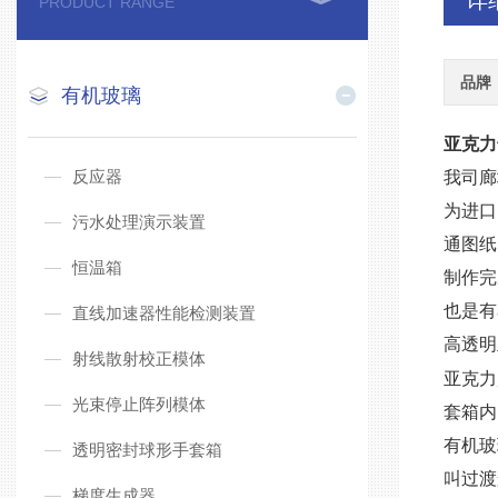
详
PRODUCT RANGE
品牌
有机玻璃
亚克力
反应器
我司廊
为进口
污水处理演示装置
通图纸
恒温箱
制作完
也是有
直线加速器性能检测装置
高透明
射线散射校正模体
亚克力
光束停止阵列模体
套箱内
有机玻
透明密封球形手套箱
叫过渡
梯度生成器