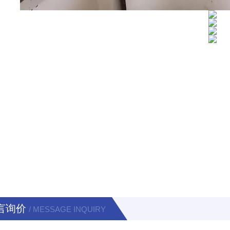
言询价
/ MESSAGE INQUIRY