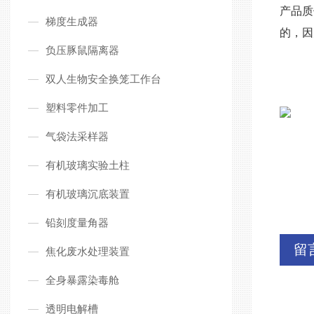
产品质
梯度生成器
的，因
负压豚鼠隔离器
双人生物安全换笼工作台
塑料零件加工
气袋法采样器
有机玻璃实验土柱
有机玻璃沉底装置
铅刻度量角器
留
焦化废水处理装置
全身暴露染毒舱
透明电解槽