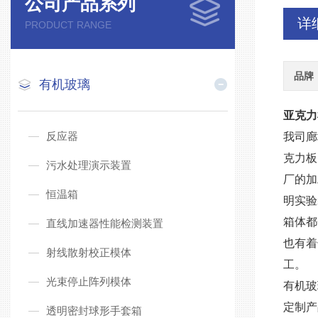
公司产品系列
详
PRODUCT RANGE
品牌
有机玻璃
亚克力
反应器
我司廊
克力板
污水处理演示装置
厂的加
恒温箱
明实验
箱体都
直线加速器性能检测装置
也有着
射线散射校正模体
工。
光束停止阵列模体
有机玻
定制产
透明密封球形手套箱