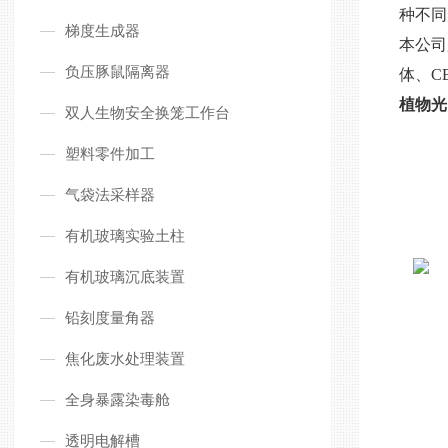
种不同
梯度生成器
本公司
负压豚鼠隔离器
体、C
植物光
双人生物安全换笼工作台
塑料零件加工
气袋法采样器
有机玻璃实验土柱
有机玻璃沉底装置
铅刻度量角器
焦化废水处理装置
全身暴露染毒舱
透明电解槽