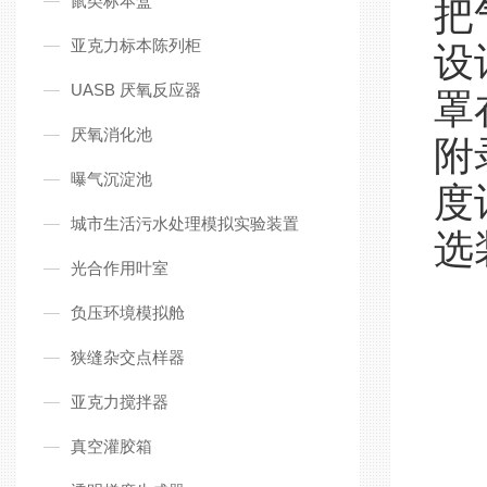
鼠类标本盒
把
亚克力标本陈列柜
设
UASB 厌氧反应器
罩
厌氧消化池
附
曝气沉淀池
度
城市生活污水处理模拟实验装置
选
光合作用叶室
负压环境模拟舱
狭缝杂交点样器
亚克力搅拌器
真空灌胶箱