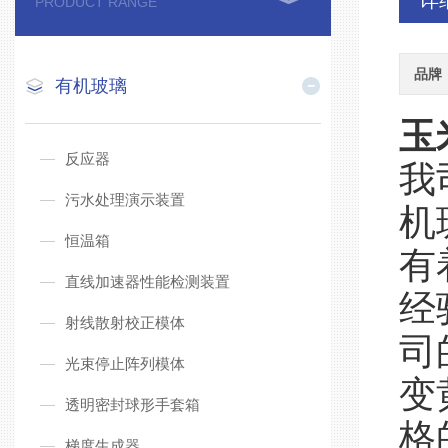
详
PRODUCT RANGE
品牌
有机玻璃
玉
反应器
我
污水处理演示装置
机
恒温箱
有
直线加速器性能检测装置
经
射线散射校正模体
司
光束停止阵列模体
变
透明密封球形手套箱
格
梯度生成器