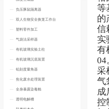
等
负压豚鼠隔离器
的
双人生物安全换笼工作台
信
塑料零件加工
实
气袋法采样器
有
有机玻璃实验土柱
0
有机玻璃沉底装置
采
铅刻度量角器
气
焦化废水处理装置
成
全身暴露染毒舱
透明电解槽
控