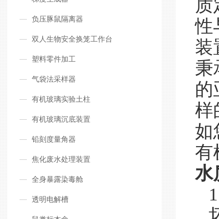
质
负压豚鼠隔离器
性
双人生物安全换笼工作台
装
塑料零件加工
秉
气袋法采样器
的
有机玻璃实验土柱
样
有机玻璃沉底装置
如
铅刻度量角器
有
焦化废水处理装置
水
全身暴露染毒舱
1
透明电解槽