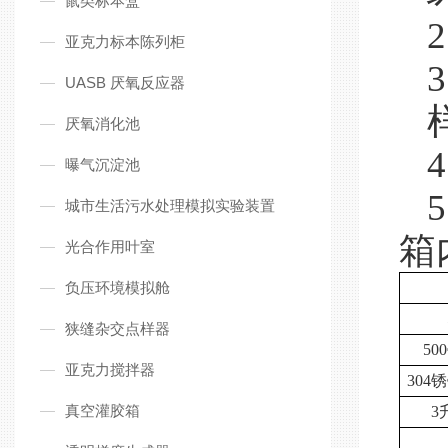
鼠类标本盒
2
亚克力标本陈列柜
3
UASB 厌氧反应器
厌氧消化池
4
曝气沉淀池
5
城市生活污水处理模拟实验装置
箱
光合作用叶室
负压环境模拟舱
狭缝杂交点样器
5
亚克力搅拌器
30
真空灌胶箱
3