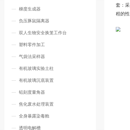
套：采
梯度生成器
程的性
负压豚鼠隔离器
双人生物安全换笼工作台
塑料零件加工
气袋法采样器
有机玻璃实验土柱
有机玻璃沉底装置
铅刻度量角器
焦化废水处理装置
全身暴露染毒舱
透明电解槽