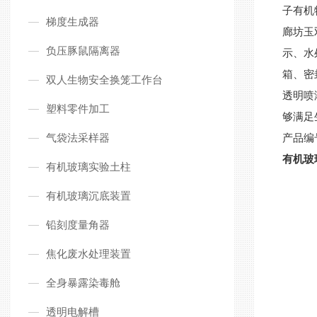
子有机
梯度生成器
廊坊玉
负压豚鼠隔离器
示、水
箱、密
双人生物安全换笼工作台
透明喷
塑料零件加工
够满足
气袋法采样器
产品编
有机玻
有机玻璃实验土柱
有机玻璃沉底装置
铅刻度量角器
焦化废水处理装置
全身暴露染毒舱
透明电解槽