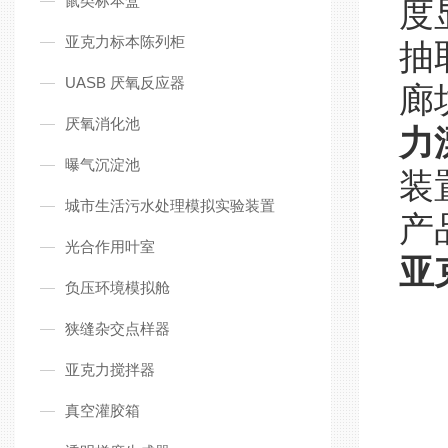
鼠类标本盒
度
亚克力标本陈列柜
抽
UASB 厌氧反应器
廊
厌氧消化池
力
曝气沉淀池
装
城市生活污水处理模拟实验装置
产
光合作用叶室
亚
负压环境模拟舱
狭缝杂交点样器
亚克力搅拌器
真空灌胶箱