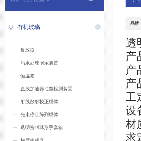
详
PRODUCT RANGE
品牌
有机玻璃
透
反应器
产
污水处理演示装置
产
恒温箱
产
直线加速器性能检测装置
工
射线散射校正模体
设
光束停止阵列模体
材
透明密封球形手套箱
求
梯度生成器