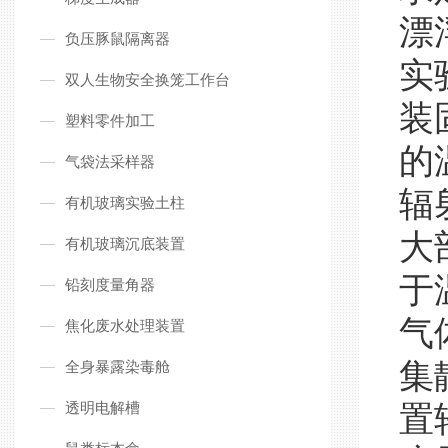
漂
负压豚鼠隔离器
实
双人生物安全换笼工作台
装
塑料零件加工
的
气袋法采样器
辐
有机玻璃实验土柱
大
有机玻璃沉底装置
于
铅刻度量角器
气
焦化废水处理装置
集
全身暴露染毒舱
透明电解槽
置