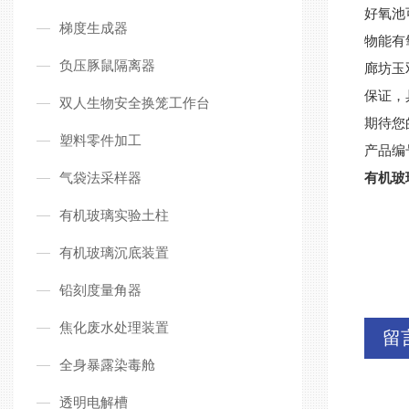
好氧池
梯度生成器
物能有
负压豚鼠隔离器
廊坊玉
保证，
双人生物安全换笼工作台
期待您
塑料零件加工
产品编
气袋法采样器
有机玻
有机玻璃实验土柱
有机玻璃沉底装置
铅刻度量角器
焦化废水处理装置
留
全身暴露染毒舱
透明电解槽