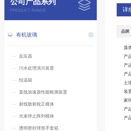
公司产品系列
详
PRODUCT RANGE
品牌
有机玻璃
藻
反应器
产
产
污水处理演示装置
产
恒温箱
土
装
直线加速器性能检测装置
家
射线散射校正模体
产
光束停止阵列模体
产
透明密封球形手套箱