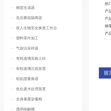
的
梯度生成器
产
负压豚鼠隔离器
产
独
双人生物安全换笼工作台
产
塑料零件加工
气袋法采样器
有机玻璃实验土柱
有机玻璃沉底装置
留
铅刻度量角器
焦化废水处理装置
全身暴露染毒舱
透明电解槽