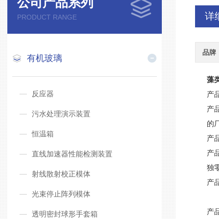
公司产品系列
详
PRODUCT RANGE
品牌
有机玻璃
藻
反应器
产
产
污水处理演示装置
的
恒温箱
产
产
直线加速器性能检测装置
独
射线散射校正模体
产
光束停止阵列模体
产
透明密封球形手套箱